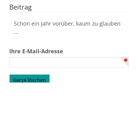
Beitrag
Schon ein Jahr vorüber, kaum zu glauben
...
Ihre E-Mail-Adresse
Bestattungshaus Drangsal
Zweibrücker Straße 44 | 76829 Landau | Tel. 06341 /
9 35 30
Weinstraße 81 | 67480 Edenkoben | Tel. 06323 / 9 44 60