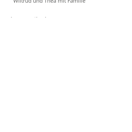
Wiltrud und Thea mit Familie
Ihre E-Mail-Adresse
Bestattungshaus Drangsal
Zweibrücker Straße 44 | 76829 Landau | Tel. 06341 /
9 35 30
Weinstraße 81 | 67480 Edenkoben | Tel. 06323 / 9 44 60
Mail
info@drangsal.com