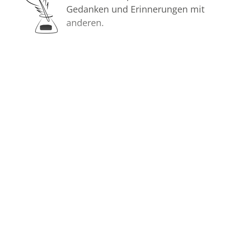
Gedanken und Erinnerungen mit
anderen.
Bilder
Erstellen Sie mit Familie, Freunden
und Bekannten ein gemeinsames
Erinnerungsalbum mit Fotos des
Verstorbenen.